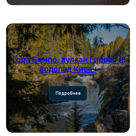
Гора Сампо, вулкан Гирвас и
водопад Кивач
Подробнее