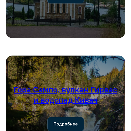
Гора Сампо, вулкан Гирвас
и водопад Кивач
Подробнее