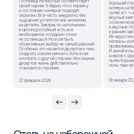
Гостиница полностью соответствует
Хороший оте
своей оценке 5. Видно, что к сервису
номера, на б
и состоянию номеров подходят
супер, в т. ч
серьезно. Всё чисто, аккуратно, без
вкусные завт
ощущения усталости или экономии
сосиски не д
на деталях. Завтрак по наполнению
и вкусные. Н
в целом достойный: есть всё
к ранним зае
необходимое, голодным точно
Из недостат
не останешься. Но если быть
матрасы, есл
объективным, выбор не самый широкий.
проваливаешь
Особенно это касается десертов к чаю,
И зимой есть
сладкого совсем немного. Хотя, если
ковров, с од
смотреть с другой стороны, без лишних
пылесборника
десертов жизнь действительно
полы таки пр
становится стройнее.
18 января 20
27 февраля 2026