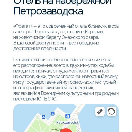
Отель на набережной
Петрозаводска
«Фрегат» — это современный отель бизнес-класса
в центре Петрозаводска, столице Карелии,
на живописном берегу Онежского озера.
В шаговой доступности — все городские
достопримечательности.
Отличительной особенностью отеля является
его расположение: всего в двух минутах ходьбы
находится причал, откуда можно отправиться
на остров Кижи, где расположен известный всему
миру государственный историко-архитектурный
и этнографический музей-заповедник,
являющийся Всемирным культурным и природным
наследием ЮНЕСКО.