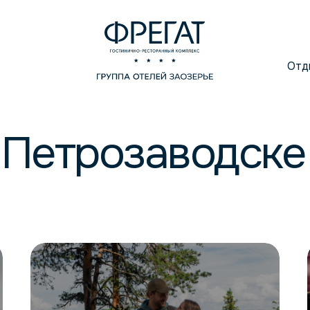
Отд
в Петрозаводске
RU
EN